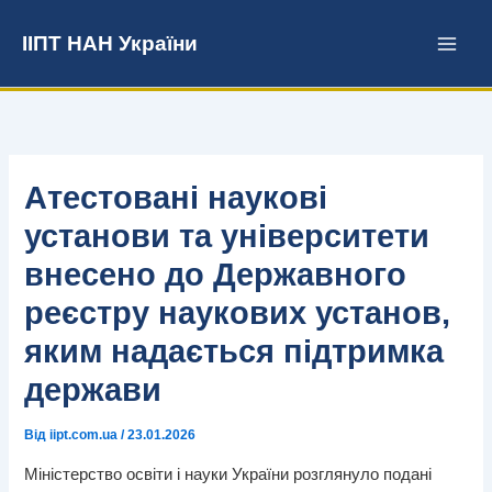
Перейти
до
ІІПТ НАН України
вмісту
Атестовані наукові
установи та університети
внесено до Державного
реєстру наукових установ,
яким надається підтримка
держави
Від
iipt.com.ua
/
23.01.2026
Міністерство освіти і науки України розглянуло подані