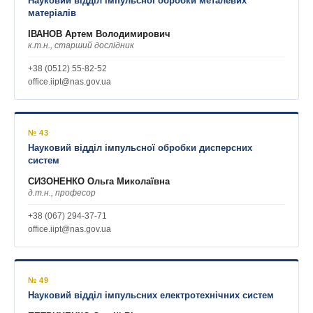
Науковий відділ імпульсної обробки металевих
матеріалів
ІВАНОВ Артем Володимирович
к.т.н., старший дослідник
+38 (0512) 55-82-52
office.iipt@nas.gov.ua
№ 43
Науковий відділ імпульсної обробки дисперсних
систем
СИЗОНЕНКО Ольга Миколаївна
д.т.н., професор
+38 (067) 294-37-71
office.iipt@nas.gov.ua
№ 49
Науковий відділ імпульсних електротехнічних систем