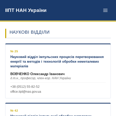
Перейти
до
ІІПТ НАН України
вмісту
НАУКОВІ ВІДДІЛИ
№ 25
Науковий відділ імпульсних процесів перетворювання
енергії та методів і технологій обробки неметалевих
матеріалів
ВОВЧЕНКО Олександр Іванович
д.т.н., професор, член-кор. НАН України
+38 (0512) 55-82-52
office.iipt@nas.gov.ua
№ 42