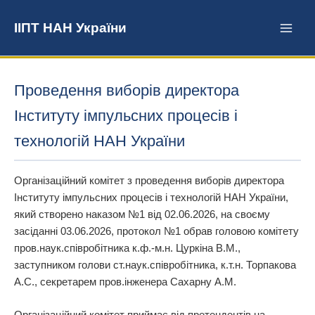
Перейти
до
ІІПТ НАН України
вмісту
Проведення виборів директора
Інституту імпульсних процесів і
технологій НАН України
Організаційний комітет з проведення виборів директора
Інституту імпульсних процесів і технологій НАН України,
який створено наказом №1 від 02.06.2026, на своєму
засіданні 03.06.2026, протокол №1 обрав головою комітету
пров.наук.співробітника к.ф.-м.н. Цуркіна В.М.,
заступником голови ст.наук.співробітника, к.т.н. Торпакова
А.С., секретарем пров.інженера Сахарну А.М.