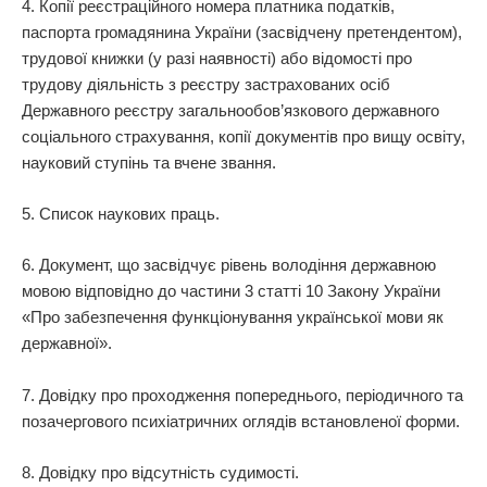
4. Копії реєстраційного номера платника податків,
паспорта громадянина України (засвідчену претендентом),
трудової книжки (у разі наявності) або відомості про
трудову діяльність з реєстру застрахованих осіб
Державного реєстру загальнообов’язкового державного
соціального страхування, копії документів про вищу освіту,
науковий ступінь та вчене звання.
5. Список наукових праць.
6. Документ, що засвідчує рівень володіння державною
мовою відповідно до частини 3 статті 10 Закону України
«Про забезпечення функціонування української мови як
державної».
7. Довідку про проходження попереднього, періодичного та
позачергового психіатричних оглядів встановленої форми.
8. Довідку про відсутність судимості.