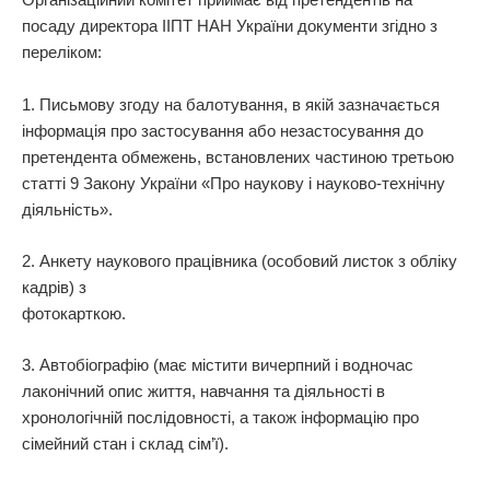
Організаційний комітет приймає від претендентів на
посаду директора ІІПТ НАН України документи згідно з
переліком:
1. Письмову згоду на балотування, в якій зазначається
інформація про застосування або незастосування до
претендента обмежень, встановлених частиною третьою
статті 9 Закону України «Про наукову і науково-технічну
діяльність».
2. Анкету наукового працівника (особовий листок з обліку
кадрів) з
фотокарткою.
3. Автобіографію (має містити вичерпний і водночас
лаконічний опис життя, навчання та діяльності в
хронологічній послідовності, а також інформацію про
сімейний стан і склад сім’ї).