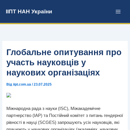
Перейти
до
ІІПТ НАН України
вмісту
Глобальне опитування про
участь науковців у
наукових організаціях
Від
iipt.com.ua
/
23.07.2025
Міжнародна рада з науки (ISC), Міжакадемічне
партнерство (IAP) та Постійний комітет з питань гендерної
рівності в науці (SCGES) запрошують усіх науковців, які
працюють у наукових організаціях (академіях, наукових