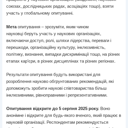
союзах, дослідницьких радах, асоціаціях тощо), взяти
участь у глобальному опитуванні.
Мета
опитування – зрозуміти, яким чином
науковці беруть участь у наукових організаціях,
включаючи доступ, ролі, шляхи лідерства, переваги і
перешкоди, організаційну культуру, інклюзивність,
політику, визнання, випадки дискримінації тощо, на різних
етапах кар’єри, в різних дисциплінах та різних регіонах.
Результати опитування будуть використані для
розроблення науково обгрунтованих рекомендацій, які
допоможуть зробити наукові співтовариства більш
інклюзивними, рівноправними і репрезентативними.
Опитування відкрите до 5 серпня 2025 року.
Воно
анонімне і відкрите для будь-якого вченого, який працює в
науковій організації. Респондентам рекомендується