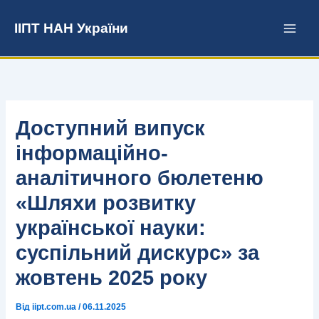
Перейти
до
ІІПТ НАН України
вмісту
Доступний випуск
інформаційно-
аналітичного бюлетеню
«Шляхи розвитку
української науки:
суспільний дискурс» за
жовтень 2025 року
Від
iipt.com.ua
/
06.11.2025