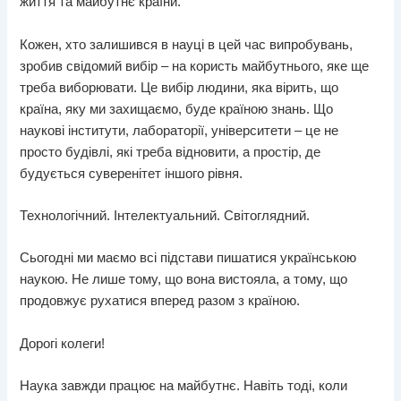
життя та майбутнє країни.
Кожен, хто залишився в науці в цей час випробувань,
зробив свідомий вибір – на користь майбутнього, яке ще
треба виборювати. Це вибір людини, яка вірить, що
країна, яку ми захищаємо, буде країною знань. Що
наукові інститути, лабораторії, університети – це не
просто будівлі, які треба відновити, а простір, де
будується суверенітет іншого рівня.
Технологічний. Інтелектуальний. Світоглядний.
Сьогодні ми маємо всі підстави пишатися українською
наукою. Не лише тому, що вона вистояла, а тому, що
продовжує рухатися вперед разом з країною.
Дорогі колеги!
Наука завжди працює на майбутнє. Навіть тоді, коли