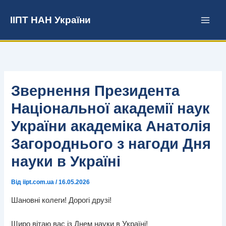
Перейти
до
ІІПТ НАН України
вмісту
Звернення Президента
Національної академії наук
України академіка Анатолія
Загороднього з нагоди Дня
науки в Україні
Від
iipt.com.ua
/
16.05.2026
Шановні колеги! Дорогі друзі!
Щиро вітаю вас із Днем науки в Україні!