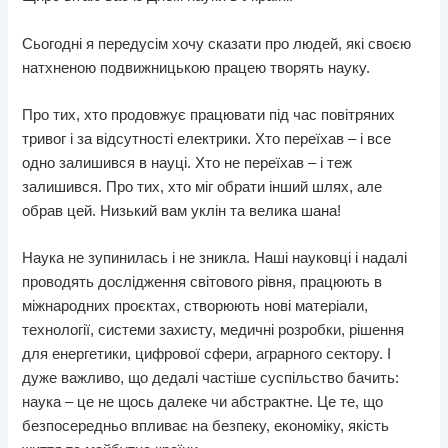
Сьогодні я передусім хочу сказати про людей, які своєю
натхненою подвижницькою працею творять науку.
Про тих, хто продовжує працювати під час повітряних
тривог і за відсутності електрики. Хто переїхав – і все
одно залишився в науці. Хто не переїхав – і теж
залишився. Про тих, хто міг обрати інший шлях, але
обрав цей. Низький вам уклін та велика шана!
Наука не зупинилась і не зникла. Наші науковці і надалі
проводять дослідження світового рівня, працюють в
міжнародних проєктах, створюють нові матеріали,
технології, системи захисту, медичні розробки, рішення
для енергетики, цифрової сфери, аграрного сектору. І
дуже важливо, що дедалі частіше суспільство бачить:
наука – це не щось далеке чи абстрактне. Це те, що
безпосередньо впливає на безпеку, економіку, якість