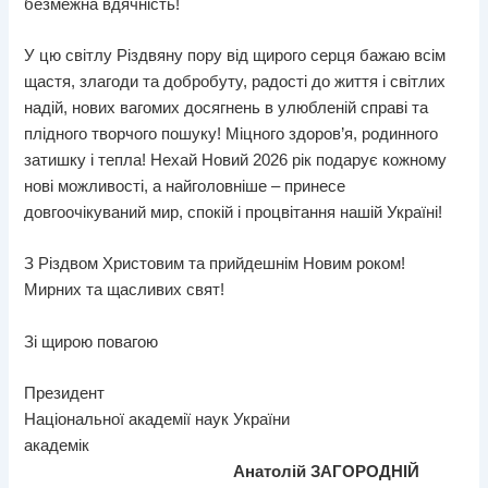
безмежна вдячність!
У цю світлу Різдвяну пору від щирого серця бажаю всім
щастя, злагоди та добробуту, радості до життя і світлих
надій, нових вагомих досягнень в улюбленій справі та
плідного творчого пошуку! Міцного здоров’я, родинного
затишку і тепла! Нехай Новий 2026 рік подарує кожному
нові можливості, а найголовніше – принесе
довгоочікуваний мир, спокій і процвітання нашій Україні!
З Різдвом Христовим та прийдешнім Новим роком!
Мирних та щасливих свят!
Зі щирою повагою
Президент
Національної академії наук України
академік
Анатолій ЗАГОРОДНІЙ