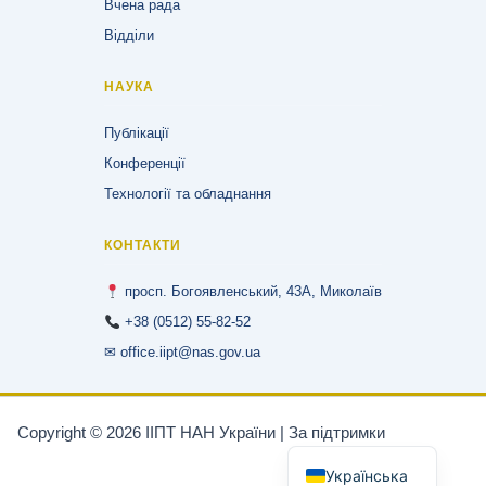
Вчена рада
Відділи
НАУКА
Публікації
Конференції
Технології та обладнання
КОНТАКТИ
просп. Богоявленський, 43А, Миколаїв
+38 (0512) 55-82-52
✉ office.iipt@nas.gov.ua
Copyright © 2026 ІІПТ НАН України | За підтримки
WordPress
English
тема Astra
Українська