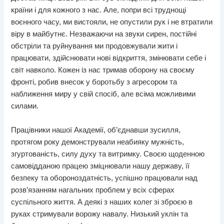
країни і для кожного з нас. Але, попри всі труднощі
воєнного часу, ми вистояли, не опустили рук і не втратили
віру в майбутнє. Незважаючи на звуки сирен, постійні
обстріли та руйнування ми продовжували жити і
працювати, здійснювати нові відкриття, змінювати себе і
світ навколо. Кожен із нас тримав оборону на своєму
фронті, робив внесок у боротьбу з агресором та
наближення миру у свій спосіб, але всіма можливими
силами.
Працівники нашої Академії, об’єднавши зусилля,
протягом року демонстрували неабияку мужність,
згуртованість, силу духу та витримку. Своєю щоденною
самовідданою працею зміцнювали нашу державу, її
безпеку та обороноздатність, успішно працювали над
розв’язанням нагальних проблем у всіх сферах
суспільного життя. А деякі з наших колег зі зброєю в
руках стримували ворожу навалу. Низький уклін та