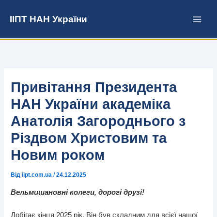
Перейти
до
ІІПТ НАН України
вмісту
Привітання Президента
НАН України академіка
Анатолія Загороднього з
Різдвом Христовим та
Новим роком
Від
iipt.com.ua
/
24.12.2025
Вельмишановні колеги, дорогі друзі!
Добігає кінця 2025 рік. Він був складним для всієї нашої