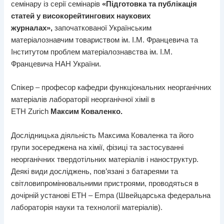
семінару із серії семінарів
«Підготовка та публікація
статей у високорейтингових наукових
журналах»,
започаткованої
Українським
матеріалознавчим товариством ім. І.М. Францевича та
Інститутом проблем матеріалознавства ім. І.М.
Францевича НАН України.
Спікер – професор кафедри функціональних неорганічних
матеріалів лабораторії неорганічної хімії в
ETH
Zurich
Максим Коваленко.
Дослідницька діяльність Максима Коваленка та його
групи зосереджена на хімії, фізиці та застосуванні
неорганічних твердотільних матеріалів і наноструктур.
Деякі види досліджень, пов’язані з батареями та
світловипромінювальними пристроями, проводяться в
дочірній установі ETH – Empa (Швейцарська федеральна
лабораторія науки та технології матеріалів).