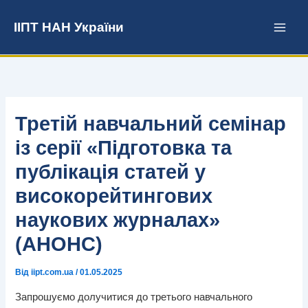
Перейти
до
ІІПТ НАН України
вмісту
Третій навчальний семінар
із серії «Підготовка та
публікація статей у
високорейтингових
наукових журналах»
(АНОНС)
Від
iipt.com.ua
/
01.05.2025
Запрошуємо долучитися до третього навчального