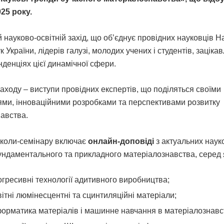
025 року.
 науково-освітній захід, що об’єднує провідних науковців Н
к України, лідерів галузі, молодих учених і студентів, заціка
нденціях цієї динамічної сфери.
заходу – виступи провідних експертів, що поділяться своїми
ми, інноваційними розробками та перспективами розвитку
авства.
коли-семінару включає
онлайн-доповіді
з актуальних наук
ндаментального та прикладного матеріалознавства, серед 
огресивні технології адитивного виробництва;
вітні люмінесцентні та сцинтиляційні матеріали;
форматика матеріалів і машинне навчання в матеріалознавст