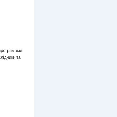
 програмами
слідники та