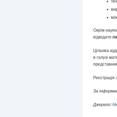
тех
вир
мі
Окрім науко
відвідати
л
Цільова ауд
в галузі мат
представники
Реєстрація 
За інформа
Джерело:
Н