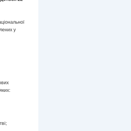
аціональної
влених у
ових
яких:
ві;