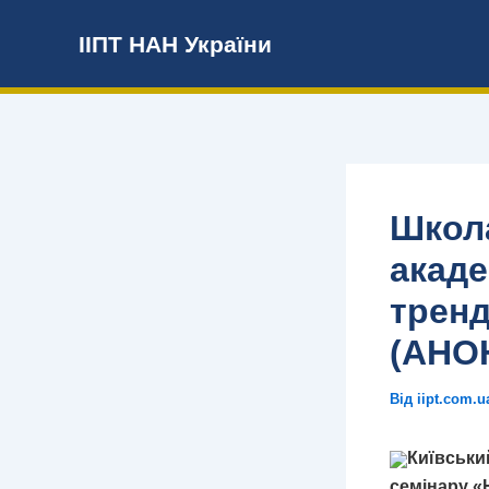
Перейти
ІІПТ НАН України
до
вмісту
Школа
акаде
тренд
(АНО
Від
iipt.com.
Київськи
семінару «