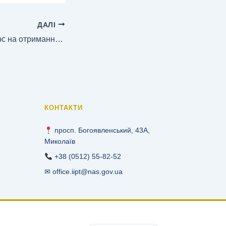
ДАЛІ
Оголошено конкурс на отримання грантів для візитів молодих науковців НАН України до Польщі для стажування в науково-дослідних установах Польської академії наук
КОНТАКТИ
просп. Богоявленський, 43А,
Миколаїв
+38 (0512) 55-82-52
✉ office.iipt@nas.gov.ua
English