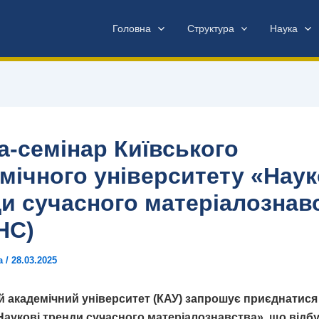
Головна
Структура
Наука
-семінар Київського
мічного університету «Наук
и сучасного матеріалознав
НС)
ua
/
28.03.2025
й академічний університет (КАУ) запрошує приєднатися
Наукові тренди сучасного матеріалознавства», що відб