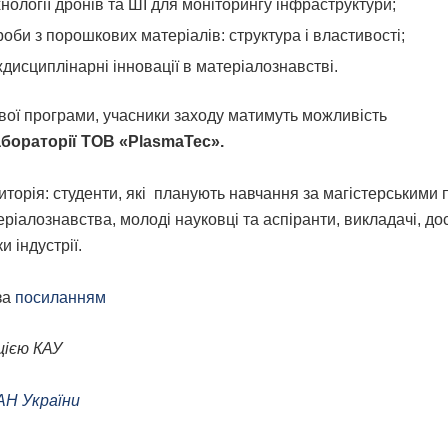
нології дронів та ШІ для моніторингу інфраструктури;
оби з порошкових матеріалів: структура і властивості;
ждисциплінарні інновації в матеріалознавстві.
вої програми, учасники заходу матимуть можливість
абораторії ТОВ
«
PlasmaTec
»
.
иторія: студенти, які планують навчання за магістерськими
еріалознавства, молоді науковці та аспіранти, викладачі, до
 індустрії.
за
посиланням
цією КАУ
АН України