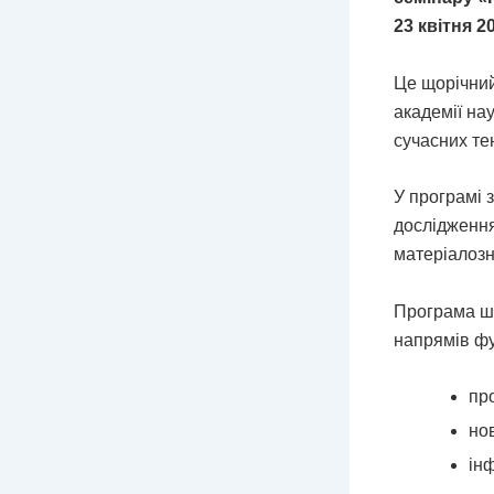
23 квітня 2
Це щорічний
академії нау
сучасних те
У програмі 
дослідження
матеріалозн
Програма ш
напрямів фу
пр
но
ін