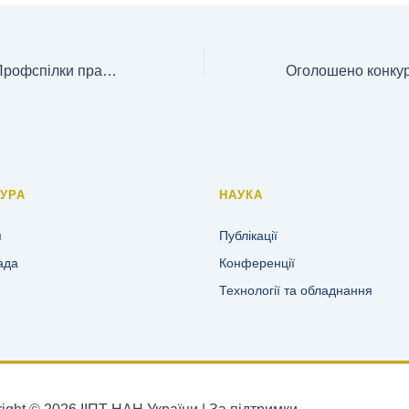
Новим головою Профспілки працівників НАН України обрано Миколу Гудкова
ТУРА
НАУКА
я
Публікації
ада
Конференції
Технології та обладнання