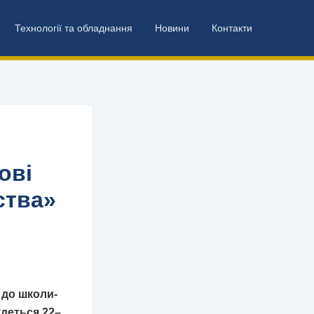
Технології та обладнання
Новини
Контакти
ові
ства»
 до школи-
удеться 22–