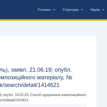
Головна
Структура
Наука
ь), заявл. 21.06.19; опубл.
омпозиційного матеріалу, №
uk/search/detail/1414621
9; опубл. 10.02.20, Спосіб одержання композиційного
rch/detail/1414621