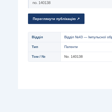
no. 140138
Переглянути публікацію ↗
Відділ
Відділ №43 — Імпульсної об
Тип
Патенти
Том / №
No. 140138