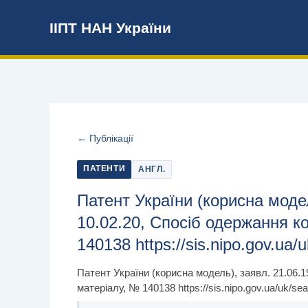
Перейти
ІІПТ НАН України
до
вмісту
← Публікації
ПАТЕНТИ
АНГЛ.
Патент України (корисна модел
10.02.20, Спосіб одержання к
140138 https://sis.nipo.gov.ua/
Патент України (корисна модель), заявл. 21.06.1
матеріалу, № 140138 https://sis.nipo.gov.ua/uk/sea