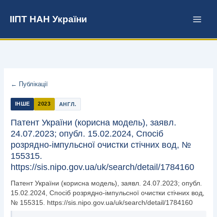
Перейти
до
ІІПТ НАН України
вмісту
← Публікації
ІНШЕ
2023
АНГЛ.
Патент України (корисна модель), заявл.
24.07.2023; опубл. 15.02.2024, Спосіб
розрядно-імпульсної очистки стічних вод, №
155315.
https://sis.nipo.gov.ua/uk/search/detail/1784160
Патент України (корисна модель), заявл. 24.07.2023; опубл.
15.02.2024, Спосіб розрядно-імпульсної очистки стічних вод,
№ 155315. https://sis.nipo.gov.ua/uk/search/detail/1784160