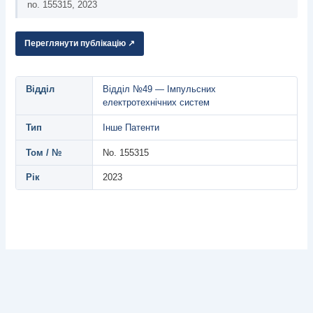
no. 155315, 2023
Переглянути публікацію ↗
Відділ
Відділ №49 — Імпульсних
електротехнічних систем
Тип
Інше
Патенти
Том / №
No. 155315
Рік
2023