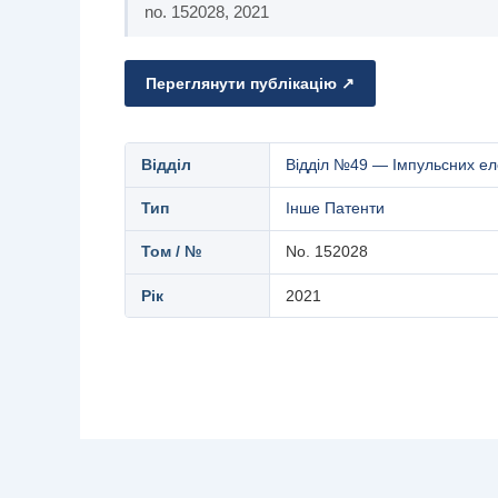
no. 152028, 2021
Переглянути публікацію ↗
Відділ
Відділ №49 — Імпульсних ел
Тип
Інше
Патенти
Том / №
No. 152028
Рік
2021