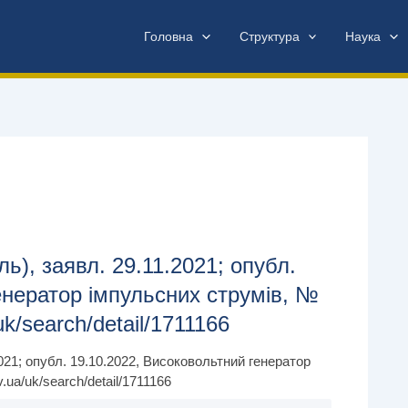
Головна
Структура
Наука
ь), заявл. 29.11.2021; опубл.
енератор імпульсних струмів, №
uk/search/detail/1711166
021; опубл. 19.10.2022, Високовольтний генератор
.ua/uk/search/detail/1711166