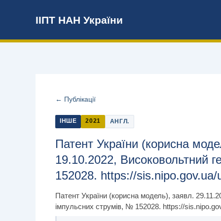
Перейти
ІІПТ НАН України
до
вмісту
← Публікації
ІНШЕ
2021
АНГЛ.
Патент України (корисна модел
19.10.2022, Високовольтний г
152028. https://sis.nipo.gov.ua/
Патент України (корисна модель), заявл. 29.11.2
імпульсних струмів, № 152028. https://sis.nipo.gov