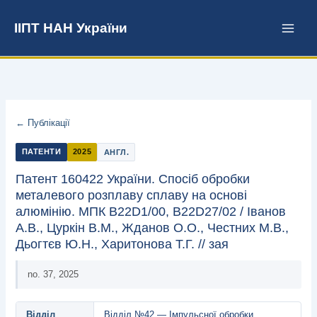
Перейти
до
ІІПТ НАН України
вмісту
← Публікації
ПАТЕНТИ
2025
АНГЛ.
Патент 160422 України. Спосіб обробки
металевого розплаву сплаву на основі
алюмінію. МПК B22D1/00, B22D27/02 / Іванов
А.В., Цуркін В.М., Жданов О.О., Честних М.В.,
Дьогтєв Ю.Н., Харитонова Т.Г. // зая
no. 37, 2025
Відділ
Відділ №42 — Імпульсної обробки