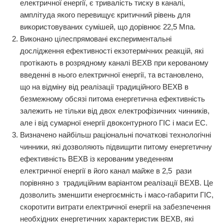
електричної енергії, є тривалість тиску в каналі,
амплітуда якого перевищує критичний рівень для
використовуваних сумішей, що дорівнює 22,5 Мпа.
Виконано цілеспрямовані експериментальні
дослідження ефективності екзотермічних реакцій, які
протікають в розрядному каналі ВЕХВ при керованому
введенні в нього електричної енергії, та встановлено,
що на відміну від реалізації традиційного ВЕХВ в
безмежному обсязі питома енергетична ефективність
залежить не тільки від двох електрофізичних чинників,
але і від сумарної енергії двоконтурного ГІС і маси ЕС.
Визначено найбільш раціональні початкові технологічні
чинники, які дозволяють підвищити питому енергетичну
ефективність ВЕХВ із керованим уведенням
електричної енергії в його канал майже в 2,5 рази
порівняно з традиційним варіантом реалізації ВЕХВ. Це
дозволить зменшити енергоємність і масо-габарити ГІС,
скоротити витрати електричної енергії на забезпечення
необхідних енергетичних характеристик ВЕХВ, які