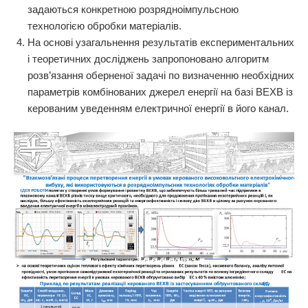
задаються конкретною розрядноімпульсною
технологією обробки матеріалів.
На основі узагальнення результатів експериментальних
і теоретичних досліджень запропоновано алгоритм
розв’язання оберненої задачі по визначенню необхідних
параметрів комбінованих джерел енергії на базі ВЕХВ із
керованим уведенням електричної енергії в його канал.