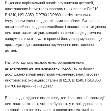
Виконано порівняльний аналіз пружинення деталей,
виготовлених із листових високоміцних сплавів ВН210,
ВН240, HSLA350, DP780 і DP980 квазістатичним та
імпульсним електрогідравлічними засобами. Визначено
позитивний вплив деформаційного і швидкісного зміцнення
листових високоміцних сплавів на релаксацію дотичних
напружень в матеріалі в процесі його деформування, що
призводить до зменшення пружинення виготовленої
деталі.
На прикладі імпульсного електрогідравлічного
штампування деталі подовженої коробчастої форми
досліджено вплив анізотропії механічних властивостей
листових високоміцних сталей ВН210, ВН240, HSLA350 і
DP780 на пружинення деталі.
Вперше досліджено вплив швидкості контактної взаємодії
листових заготовок, які перебувають у стані одновісного
та двовісного розтягування, з поверхнею матриці на