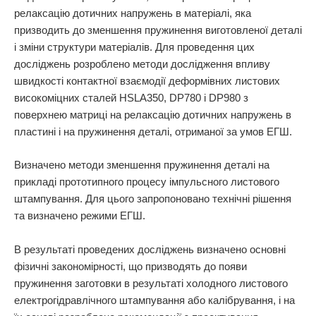
релаксацію дотичних напружень в матеріалі, яка
призводить до зменшення пружинення виготовленої деталі
і зміни структури матеріалів. Для проведення цих
досліджень розроблено методи дослідження впливу
швидкості контактної взаємодії деформівних листових
високоміцних сталей HSLA350, DP780 і DP980 з
поверхнею матриці на релаксацію дотичних напружень в
пластині і на пружинення деталі, отриманої за умов ЕГШ.
Визначено методи зменшення пружинення деталі на
прикладі прототипного процесу імпульсного листового
штампування. Для цього запропоновано технічні рішення
та визначено режими ЕГШ.
В результаті проведених досліджень визначено основні
фізичні закономірності, що призводять до появи
пружинення заготовки в результаті холодного листового
електрогідравлічного штампування або калібрування, і на