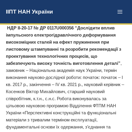
Перейти
до
ІІПТ НАН України
вмісту
НДР II-20-17 № ДР 0117U000356 “Дослідити вплив
імпульсного електрогідравлічного деформування
високоміцних сталей на ефект пружинення при
листовому штампуванні та розробити рекомендації з
проектування технологічних процесів, що
забезпечують високу точність виготовлення деталі”
,
замовник – Національна академія наук України, термін
виконання науково-дослідної роботи: початок: початок – I
кв. 2017 р., закінчення – IV кв. 2021 р., науковий керівник –
Косенков Віктор Михайлович, старший науковий
співробітник, к.т.н., с.н.с. Робота виконувалась за
цільовою науковою програмою Відділення ФТПМ НАН
України «Перспективні конструкційні та функціональні
матеріали з тривалим терміном експлуатації,
фундаментальні основи їх одержання, з’єднання та